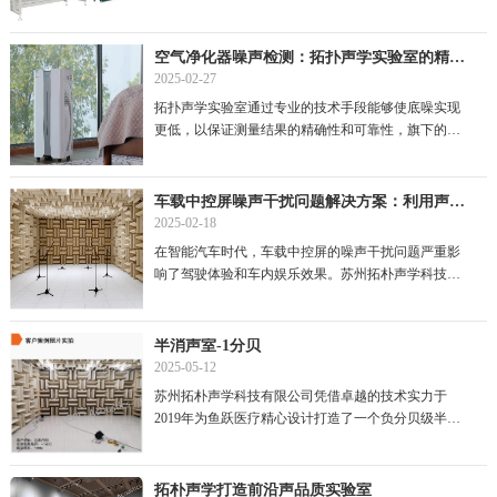
以满足现代制造对高精度的要求...
空气净化器噪声检测：拓扑声学实验室的精准技术助力
2025-02-27
拓扑声学实验室通过专业的技术手段能够使底噪实现
更低，以保证测量结果的精确性和可靠性，旗下的静
音测试箱本底噪声低至-1.5分贝...
车载中控屏噪声干扰问题解决方案：利用声学实验室优化车内娱乐体验
2025-02-18
在智能汽车时代，车载中控屏的噪声干扰问题严重影
响了驾驶体验和车内娱乐效果。苏州拓朴声学科技有
限公司凭借其在声学领域的深厚...
半消声室-1分贝
2025-05-12
苏州拓朴声学科技有限公司凭借卓越的技术实力于
2019年为鱼跃医疗精心设计打造了一个负分贝级半消
声室。该半消声室位于江苏丹阳，...
拓朴声学打造前沿声品质实验室