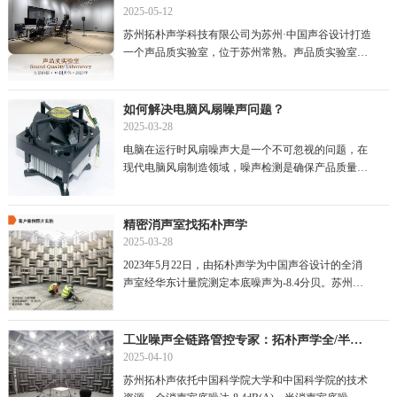
2025-05-12
苏州拓朴声学科技有限公司为苏州·中国声谷设计打造
一个声品质实验室，位于苏州常熟。声品质实验室到
底是什么呢？它就像是产品声...
如何解决电脑风扇噪声问题？
2025-03-28
电脑在运行时风扇噪声大是一个不可忽视的问题，在
现代电脑风扇制造领域，噪声检测是确保产品质量和
用户体验的关键环节。然而，企...
精密消声室找拓朴声学
2025-03-28
2023年5月22日，由拓朴声学为中国声谷设计的全消
声室经华东计量院测定本底噪声为-8.4分贝。苏州拓
朴声学科技有限公司作为一家专业...
工业噪声全链路管控专家：拓朴声学全/半消声室解决方案
2025-04-10
苏州拓朴声依托中国科学院大学和中国科学院的技术