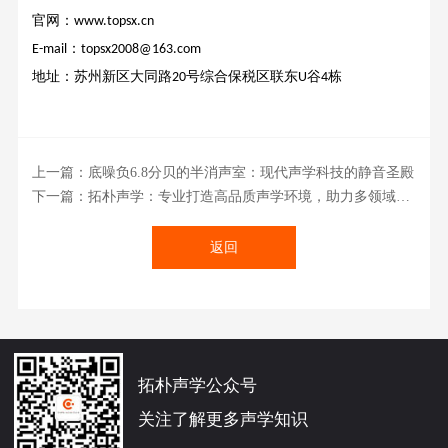
官网：www.topsx.cn
：
E-mail
topsx2008@163.com
地址：苏州新区大同路
号综合保税区联东
谷
栋
20
U
4
上一篇：底噪负6.8分贝的半消声室：现代声学科技的静音圣殿
下一篇：拓朴声学：专业打造高品质声学环境，助力多领域发展
返回
拓朴声学公众号
关注了解更多声学知识